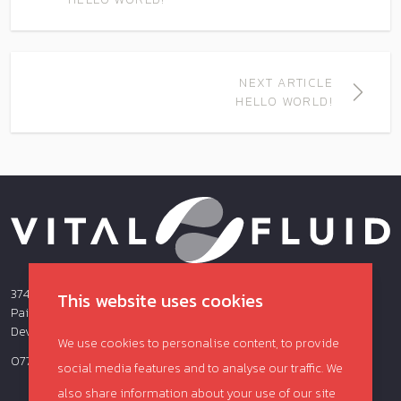
NEXT ARTICLE
HELLO WORLD!
374 Totnes Road,
This website uses cookies
Paignton
Devon
We use cookies to personalise content, to provide
07703660915
social media features and to analyse our traffic. We
also share information about your use of our site