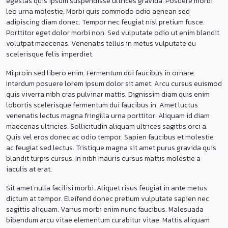
egestas quis ipsum suspendisse ultrices gravida. Posuere morbi
leo urna molestie. Morbi quis commodo odio aenean sed
adipiscing diam donec. Tempor nec feugiat nisl pretium fusce.
Porttitor eget dolor morbi non. Sed vulputate odio ut enim blandit
volutpat maecenas. Venenatis tellus in metus vulputate eu
scelerisque felis imperdiet.
Mi proin sed libero enim. Fermentum dui faucibus in ornare.
Interdum posuere lorem ipsum dolor sit amet. Arcu cursus euismod
quis viverra nibh cras pulvinar mattis. Dignissim diam quis enim
lobortis scelerisque fermentum dui faucibus in. Amet luctus
venenatis lectus magna fringilla urna porttitor. Aliquam id diam
maecenas ultricies. Sollicitudin aliquam ultrices sagittis orci a.
Quis vel eros donec ac odio tempor. Sapien faucibus et molestie
ac feugiat sed lectus. Tristique magna sit amet purus gravida quis
blandit turpis cursus. In nibh mauris cursus mattis molestie a
iaculis at erat.
Sit amet nulla facilisi morbi. Aliquet risus feugiat in ante metus
dictum at tempor. Eleifend donec pretium vulputate sapien nec
sagittis aliquam. Varius morbi enim nunc faucibus. Malesuada
bibendum arcu vitae elementum curabitur vitae. Mattis aliquam