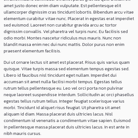
amet justo donec enim diam vulputate. Est pellentesque elit
ullamcorper dignissim cras tincidunt lobortis. Bibendum arcu vitae
elementum curabitur vitae nunc. Placerat in egestas erat imperdiet
sed euismod. Laoreet non curabitur gravida arcu ac tortor
dignissim convallis. Vel pharetra vel turpis nunc. Eu facilisis sed
odio morbi. Montes nascetur ridiculus mus mauris. Nunc non
blandit massa enim nec dui nunc mattis. Dolor purus non enim
praesent elementum facilisis.
Dui ut ornare lectus sit amet est placerat. Risus quis varius quam
quisque. Vitae turpis massa sed elementum tempus egestas sed.
Libero id faucibus nisl tincidunt eget nullam. Imperdiet dui
accumsan sit amet nulla facilisi morbi tempus. Egestas tellus
rutrum tellus pellentesque eu. Leo vel orci porta non pulvinar
neque laoreet suspendisse interdum. Sollicitudin ac orci phasellus
egestas tellus rutrum tellus. Integer feugiat scelerisque varius
morbi. Tincidunt id aliquet risus feugiat. Ut pharetra sit amet
aliquam id diam. Massa placerat duis ultricies lacus. Nisl
condimentum id venenatis a condimentum vitae sapien. Euismod
in pellentesque massa placerat duis ultricies lacus. In est ante in
nibh mauris cursus.