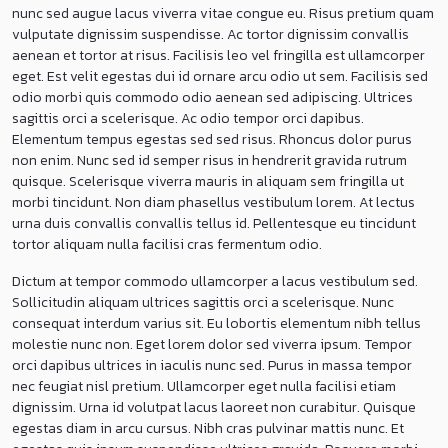
nunc sed augue lacus viverra vitae congue eu. Risus pretium quam
vulputate dignissim suspendisse. Ac tortor dignissim convallis
aenean et tortor at risus. Facilisis leo vel fringilla est ullamcorper
eget. Est velit egestas dui id ornare arcu odio ut sem. Facilisis sed
odio morbi quis commodo odio aenean sed adipiscing. Ultrices
sagittis orci a scelerisque. Ac odio tempor orci dapibus.
Elementum tempus egestas sed sed risus. Rhoncus dolor purus
non enim. Nunc sed id semper risus in hendrerit gravida rutrum
quisque. Scelerisque viverra mauris in aliquam sem fringilla ut
morbi tincidunt. Non diam phasellus vestibulum lorem. At lectus
urna duis convallis convallis tellus id. Pellentesque eu tincidunt
tortor aliquam nulla facilisi cras fermentum odio.
Dictum at tempor commodo ullamcorper a lacus vestibulum sed.
Sollicitudin aliquam ultrices sagittis orci a scelerisque. Nunc
consequat interdum varius sit. Eu lobortis elementum nibh tellus
molestie nunc non. Eget lorem dolor sed viverra ipsum. Tempor
orci dapibus ultrices in iaculis nunc sed. Purus in massa tempor
nec feugiat nisl pretium. Ullamcorper eget nulla facilisi etiam
dignissim. Urna id volutpat lacus laoreet non curabitur. Quisque
egestas diam in arcu cursus. Nibh cras pulvinar mattis nunc. Et