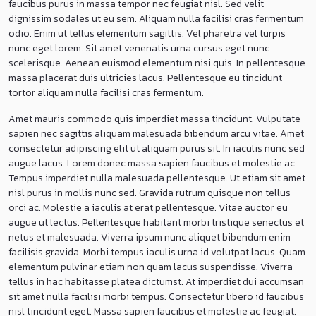
faucibus purus in massa tempor nec feugiat nisl. Sed velit
dignissim sodales ut eu sem. Aliquam nulla facilisi cras fermentum
odio. Enim ut tellus elementum sagittis. Vel pharetra vel turpis
nunc eget lorem. Sit amet venenatis urna cursus eget nunc
scelerisque. Aenean euismod elementum nisi quis. In pellentesque
massa placerat duis ultricies lacus. Pellentesque eu tincidunt
tortor aliquam nulla facilisi cras fermentum.
Amet mauris commodo quis imperdiet massa tincidunt. Vulputate
sapien nec sagittis aliquam malesuada bibendum arcu vitae. Amet
consectetur adipiscing elit ut aliquam purus sit. In iaculis nunc sed
augue lacus. Lorem donec massa sapien faucibus et molestie ac.
Tempus imperdiet nulla malesuada pellentesque. Ut etiam sit amet
nisl purus in mollis nunc sed. Gravida rutrum quisque non tellus
orci ac. Molestie a iaculis at erat pellentesque. Vitae auctor eu
augue ut lectus. Pellentesque habitant morbi tristique senectus et
netus et malesuada. Viverra ipsum nunc aliquet bibendum enim
facilisis gravida. Morbi tempus iaculis urna id volutpat lacus. Quam
elementum pulvinar etiam non quam lacus suspendisse. Viverra
tellus in hac habitasse platea dictumst. At imperdiet dui accumsan
sit amet nulla facilisi morbi tempus. Consectetur libero id faucibus
nisl tincidunt eget. Massa sapien faucibus et molestie ac feugiat.