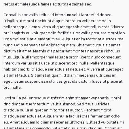
Netus et malesuada fames ac turpis egestas sed.
Convallis convallis tellus id interdum velit laoreet id donec.
Fringilla ut morbi tincidunt augue interdum velit euismod in
pellentesque. Sem viverra aliquet eget sit amet tellus cras. Viverra
orci sagittis eu volutpat odio facilisis. Convallis posuere morbi leo
urna molestie at elementum eu. Aliquet enim tortor at auctor urna
nunc. Odio aenean sed adipiscing diam. Sit amet cursus sit amet
dictum sit amet. Magnis dis parturient montes nascetur ridiculus
mus. Ligula ullamcorper malesuada proin libero nunc consequat
interdum varius sit. Fusce ut placerat orci nulla. Pellentesque
habitant morbi tristique senectus et netus et. Viverra aliquet eget
sit amet tellus. Sit amet aliquam id diam maecenas ultricies mi
eget. Ipsum suspendisse ultrices gravida dictum fusce ut placerat
orci nulla.
Orci nulla pellentesque dignissim enim sit amet venenatis. Morbi
tincidunt augue interdum velit euismod. Sed risus ultricies
tristique nulla aliquet enim tortor at auctor. Habitant morbi
tristique senectus et. Aliquam nulla facilisi cras fermentum odio
eu. Amet aliquam id diam maecenas ultricies. Elit sed vulputate mi
sit amet mauris commodo. Sit amet purus gravida quis. Dictum sit