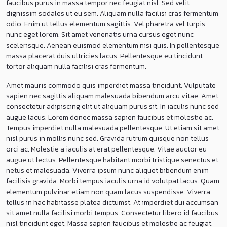
faucibus purus in massa tempor nec feugiat nisl. Sed velit
dignissim sodales ut eu sem. Aliquam nulla facilisi cras fermentum
odio. Enim ut tellus elementum sagittis. Vel pharetra vel turpis
nunc eget lorem. Sit amet venenatis urna cursus eget nunc
scelerisque. Aenean euismod elementum nisi quis. In pellentesque
massa placerat duis ultricies lacus. Pellentesque eu tincidunt
tortor aliquam nulla facilisi cras fermentum.
Amet mauris commodo quis imperdiet massa tincidunt. Vulputate
sapien nec sagittis aliquam malesuada bibendum arcu vitae. Amet
consectetur adipiscing elit ut aliquam purus sit. In iaculis nunc sed
augue lacus. Lorem donec massa sapien faucibus et molestie ac.
Tempus imperdiet nulla malesuada pellentesque. Ut etiam sit amet
nisl purus in mollis nunc sed. Gravida rutrum quisque non tellus
orci ac. Molestie a iaculis at erat pellentesque. Vitae auctor eu
augue ut lectus. Pellentesque habitant morbi tristique senectus et
netus et malesuada. Viverra ipsum nunc aliquet bibendum enim
facilisis gravida. Morbi tempus iaculis urna id volutpat lacus. Quam
elementum pulvinar etiam non quam lacus suspendisse. Viverra
tellus in hac habitasse platea dictumst. At imperdiet dui accumsan
sit amet nulla facilisi morbi tempus. Consectetur libero id faucibus
nisl tincidunt eget. Massa sapien faucibus et molestie ac feugiat.