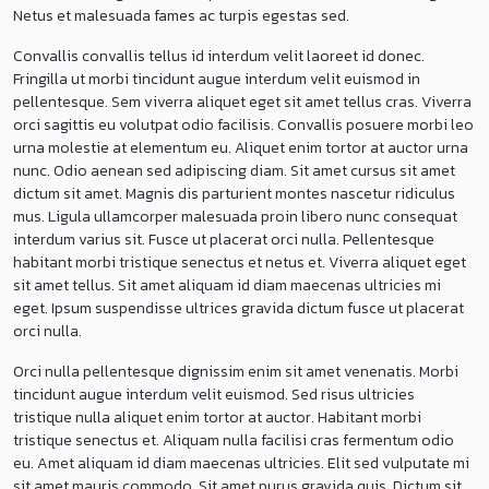
Netus et malesuada fames ac turpis egestas sed.
Convallis convallis tellus id interdum velit laoreet id donec.
Fringilla ut morbi tincidunt augue interdum velit euismod in
pellentesque. Sem viverra aliquet eget sit amet tellus cras. Viverra
orci sagittis eu volutpat odio facilisis. Convallis posuere morbi leo
urna molestie at elementum eu. Aliquet enim tortor at auctor urna
nunc. Odio aenean sed adipiscing diam. Sit amet cursus sit amet
dictum sit amet. Magnis dis parturient montes nascetur ridiculus
mus. Ligula ullamcorper malesuada proin libero nunc consequat
interdum varius sit. Fusce ut placerat orci nulla. Pellentesque
habitant morbi tristique senectus et netus et. Viverra aliquet eget
sit amet tellus. Sit amet aliquam id diam maecenas ultricies mi
eget. Ipsum suspendisse ultrices gravida dictum fusce ut placerat
orci nulla.
Orci nulla pellentesque dignissim enim sit amet venenatis. Morbi
tincidunt augue interdum velit euismod. Sed risus ultricies
tristique nulla aliquet enim tortor at auctor. Habitant morbi
tristique senectus et. Aliquam nulla facilisi cras fermentum odio
eu. Amet aliquam id diam maecenas ultricies. Elit sed vulputate mi
sit amet mauris commodo. Sit amet purus gravida quis. Dictum sit