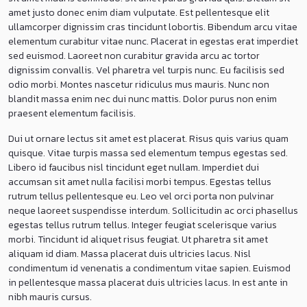
amet justo donec enim diam vulputate. Est pellentesque elit
ullamcorper dignissim cras tincidunt lobortis. Bibendum arcu vitae
elementum curabitur vitae nunc. Placerat in egestas erat imperdiet
sed euismod. Laoreet non curabitur gravida arcu ac tortor
dignissim convallis. Vel pharetra vel turpis nunc. Eu facilisis sed
odio morbi. Montes nascetur ridiculus mus mauris. Nunc non
blandit massa enim nec dui nunc mattis. Dolor purus non enim
praesent elementum facilisis.
Dui ut ornare lectus sit amet est placerat. Risus quis varius quam
quisque. Vitae turpis massa sed elementum tempus egestas sed.
Libero id faucibus nisl tincidunt eget nullam. Imperdiet dui
accumsan sit amet nulla facilisi morbi tempus. Egestas tellus
rutrum tellus pellentesque eu. Leo vel orci porta non pulvinar
neque laoreet suspendisse interdum. Sollicitudin ac orci phasellus
egestas tellus rutrum tellus. Integer feugiat scelerisque varius
morbi. Tincidunt id aliquet risus feugiat. Ut pharetra sit amet
aliquam id diam. Massa placerat duis ultricies lacus. Nisl
condimentum id venenatis a condimentum vitae sapien. Euismod
in pellentesque massa placerat duis ultricies lacus. In est ante in
nibh mauris cursus.