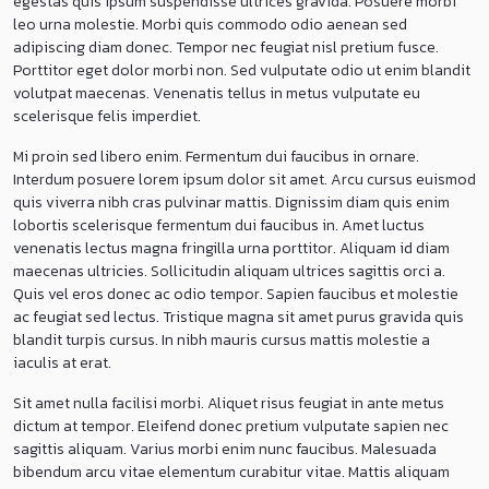
egestas quis ipsum suspendisse ultrices gravida. Posuere morbi
leo urna molestie. Morbi quis commodo odio aenean sed
adipiscing diam donec. Tempor nec feugiat nisl pretium fusce.
Porttitor eget dolor morbi non. Sed vulputate odio ut enim blandit
volutpat maecenas. Venenatis tellus in metus vulputate eu
scelerisque felis imperdiet.
Mi proin sed libero enim. Fermentum dui faucibus in ornare.
Interdum posuere lorem ipsum dolor sit amet. Arcu cursus euismod
quis viverra nibh cras pulvinar mattis. Dignissim diam quis enim
lobortis scelerisque fermentum dui faucibus in. Amet luctus
venenatis lectus magna fringilla urna porttitor. Aliquam id diam
maecenas ultricies. Sollicitudin aliquam ultrices sagittis orci a.
Quis vel eros donec ac odio tempor. Sapien faucibus et molestie
ac feugiat sed lectus. Tristique magna sit amet purus gravida quis
blandit turpis cursus. In nibh mauris cursus mattis molestie a
iaculis at erat.
Sit amet nulla facilisi morbi. Aliquet risus feugiat in ante metus
dictum at tempor. Eleifend donec pretium vulputate sapien nec
sagittis aliquam. Varius morbi enim nunc faucibus. Malesuada
bibendum arcu vitae elementum curabitur vitae. Mattis aliquam