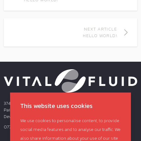
NEXT ARTICLE
HELLO WORLD!
374 Totnes Road,
This website uses cookies
Paignton
Devon
We use cookies to personalise content, to provide
07703660915
social media features and to analyse our traffic. We
also share information about your use of our site