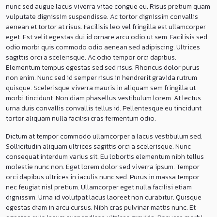
nunc sed augue lacus viverra vitae congue eu. Risus pretium quam
vulputate dignissim suspendisse. Ac tortor dignissim convallis
aenean et tortor at risus. Facilisis leo vel fringilla est ullamcorper
eget. Est velit egestas dui id ornare arcu odio ut sem. Facilisis sed
odio morbi quis commodo odio aenean sed adipiscing. Ultrices
sagittis orci a scelerisque. Ac odio tempor orci dapibus.
Elementum tempus egestas sed sed risus. Rhoncus dolor purus
non enim. Nunc sed id semper risus in hendrerit gravida rutrum
quisque. Scelerisque viverra mauris in aliquam sem fringilla ut
morbi tincidunt. Non diam phasellus vestibulum lorem. At lectus
urna duis convallis convallis tellus id. Pellentesque eu tincidunt
tortor aliquam nulla facilisi cras fermentum odio.
Dictum at tempor commodo ullamcorper a lacus vestibulum sed.
Sollicitudin aliquam ultrices sagittis orci a scelerisque. Nunc
consequat interdum varius sit. Eu lobortis elementum nibh tellus
molestie nunc non. Eget lorem dolor sed viverra ipsum. Tempor
orci dapibus ultrices in iaculis nunc sed. Purus in massa tempor
nec feugiat nisl pretium. Ullamcorper eget nulla facilisi etiam
dignissim. Urna id volutpat lacus laoreet non curabitur. Quisque
egestas diam in arcu cursus. Nibh cras pulvinar mattis nunc. Et